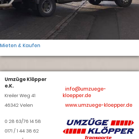
Mieten & Kaufen
Umzüge Klöpper
e.K.
info@umzuege-
Kreiler Weg 41
kloepper.de
46342 Velen
www.umzuege-kloepper.de
0 28 63/76 14 58
0171 / 1 44 38 62